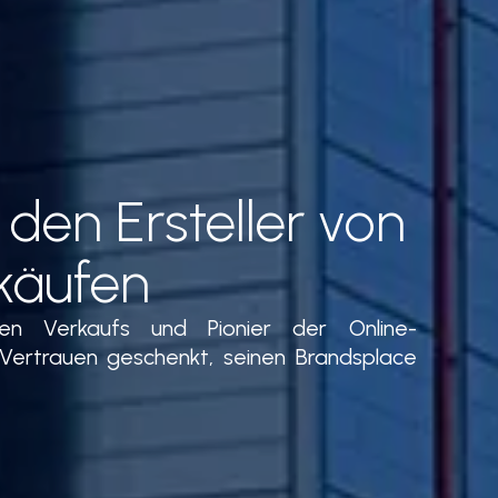
 den Ersteller von
käufen
ten Verkaufs und Pionier der Online-
Vertrauen geschenkt, seinen Brandsplace