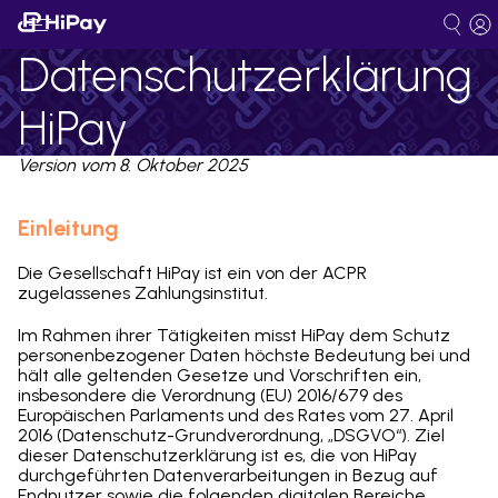
Datenschutzerklärung
HiPay
Version vom 8. Oktober 2025
Einleitung
Die Gesellschaft
HiPay
ist ein von der ACPR
zugelassenes Zahlungsinstitut.
Im Rahmen ihrer Tätigkeiten misst
HiPay
dem Schutz
personenbezogener Daten höchste Bedeutung bei und
hält alle geltenden Gesetze und Vorschriften ein,
insbesondere die Verordnung (EU) 2016/679 des
Europäischen Parlaments und des Rates vom 27. April
2016 (Datenschutz-Grundverordnung, „DSGVO“). Ziel
dieser Datenschutzerklärung ist es, die von
HiPay
durchgeführten Datenverarbeitungen in Bezug auf
Endnutzer sowie die folgenden digitalen Bereiche