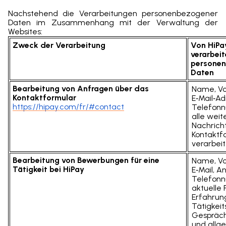
Nachstehend die Verarbeitungen personenbezogener
Daten im Zusammenhang mit der Verwaltung der
Websites:
Zweck der Verarbeitung
Von HiPa
verarbeit
persone
Daten
Bearbeitung von Anfragen über das
Name, V
Kontaktformular
E‑Mail‑Ad
https://hipay.com/fr/#contact
Telefon
alle weit
Nachrich
Kontaktf
verarbei
Bearbeitung von Bewerbungen für eine
Name, V
Tätigkeit bei HiPay
E‑Mail, An
Telefon
aktuelle P
Erfahrun
Tätigkeit
Gespräch
und allge