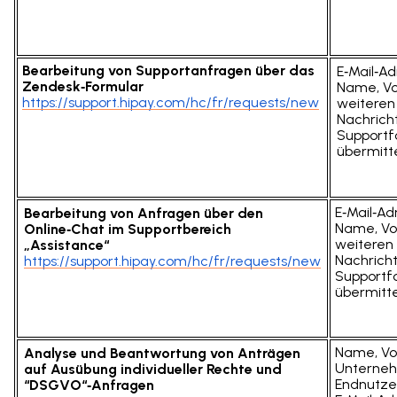
Bearbeitung von Supportanfragen über das
E‑Mail‑Ad
Zendesk‑Formular
Name, Vo
https://support.hipay.com/hc/fr/requests/new
weiteren
Nachrich
Supportf
übermitt
E‑Mail‑Ad
Bearbeitung von Anfragen über den
Name, Vo
Online‑Chat im Supportbereich
weiteren
„Assistance“
Nachrich
https://support.hipay.com/hc/fr/requests/new
Supportf
übermitt
Name, V
Analyse und Beantwortung von Anträgen
Unterne
auf Ausübung individueller Rechte und
Endnutze
“DSGVO“‑Anfragen