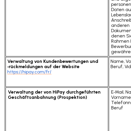
persone
Daten au
Lebensla
Anschrei
anderen
Dokumen
denen Si
Rahmen I
Bewerbu
gewähre
Verwaltung von Kundenbewertungen und
Name, V
‑rückmeldungen auf der Website
Beruf, Vi
https://hipay.com/fr/
Verwaltung der von HiPay durchgeführten
E‑Mail, N
Geschäftsanbahnung (Prospektion)
Vorname
Telefon
Beruf