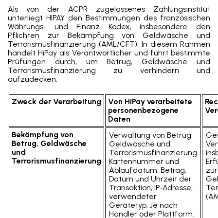
Als von der ACPR zugelassenes Zahlungsinstitut
unterliegt HIPAY den Bestimmungen des französischen
Währungs‑ und Finanz Kodex, insbesondere den
Pflichten zur Bekämpfung von Geldwäsche und
Terrorismusfinanzierung (AML/CFT). In diesem Rahmen
handelt HiPay als Verantwortlicher und führt bestimmte
Prüfungen durch, um Betrug, Geldwäsche und
Terrorismusfinanzierung zu verhindern und
aufzudecken.
Zweck der Verarbeitung
Von HiPay verarbeitete
Rec
personenbezogene
Ver
Daten
Bekämpfung von
Verwaltung von Betrug,
Ges
Betrug, Geldwäsche
Geldwäsche und
Ver
und
Terrorismusfinanzierung
ins
Terrorismusfinanzierung
Kartennummer und
Erf
Ablaufdatum, Betrag,
zu
Datum und Uhrzeit der
Ge
Transaktion, IP‑Adresse,
Ter
verwendeter
(AM
Gerätetyp. Je nach
Händler oder Plattform: