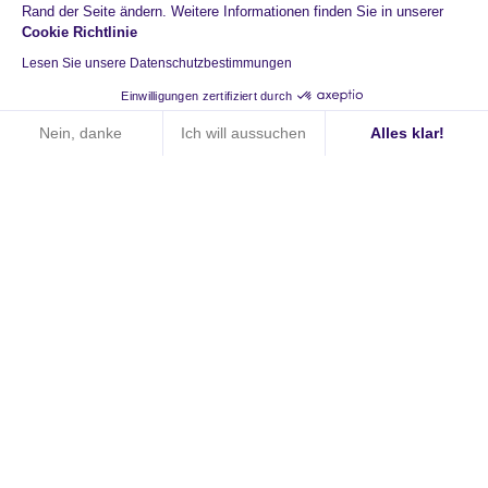
Rand der Seite ändern. Weitere Informationen finden Sie in unserer
Cookie Richtlinie
Lesen Sie unsere Datenschutzbestimmungen
Starten Sie noch heute
Einwilligungen zertifiziert durch
mit HiPay
Nein, danke
Ich will aussuchen
Alles klar!
Axeptio consent
Einwilligungsmanagementplattform: Passen Sie Ihre Optionen 
Augmented Payments
Unsere Plattform ermöglicht es Ihnen, Ihre Datenschutzeinstell
Responsive Technologie
Nahtloses Einkaufserlebnis
Termin vereinbaren