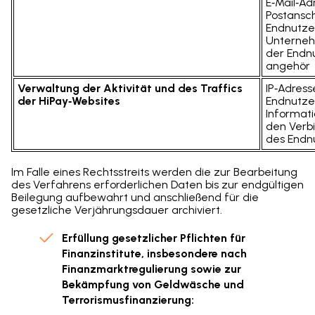
E‑Mail‑Ad
Postansch
Endnutze
Unterne
der Endn
angehör
Verwaltung der Aktivität und des Traffics
IP‑Adress
der HiPay‑Websites
Endnutze
Informat
den Verb
des Endn
Im Falle eines Rechtsstreits werden die zur Bearbeitung
des Verfahrens erforderlichen Daten bis zur endgültigen
Beilegung aufbewahrt und anschließend für die
gesetzliche Verjährungsdauer archiviert.
Erfüllung gesetzlicher Pflichten für
Finanzinstitute, insbesondere nach
Finanzmarktregulierung sowie zur
Bekämpfung von Geldwäsche und
Terrorismusfinanzierung: