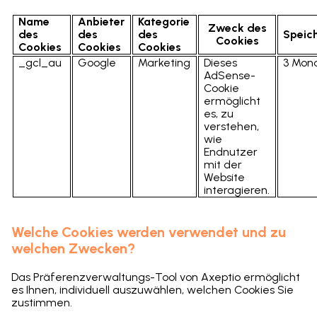
Name
Anbieter
Kategorie
Zweck des
des
des
des
Speic
Cookies
Cookies
Cookies
Cookies
_gcl_au
Google
Marketing
Dieses
3 Mon
AdSense-
Cookie
ermöglicht
es, zu
verstehen,
wie
Endnutzer
mit der
Website
interagieren.
Welche Cookies werden verwendet und zu
welchen Zwecken?
Das Präferenzverwaltungs-Tool von Axeptio ermöglicht
es Ihnen, individuell auszuwählen, welchen Cookies Sie
zustimmen.