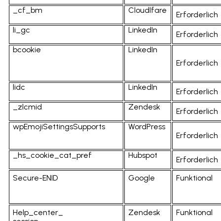
_cf_bm
Cloudlfare
Erforderlich
li_gc
LinkedIn
Erforderlich
bcookie
LinkedIn
Erforderlich
lidc
LinkedIn
Erforderlich
_zlcmid
Zendesk
Erforderlich
wpEmojiSettingsSupports
WordPress
Erforderlich
_hs_cookie_cat_pref
Hubspot
Erforderlich
Secure-ENID
Google
Funktional
Help_center_
Zendesk
Funktional