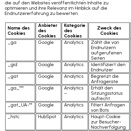
die auf den Websites veröffentlichten Inhalte zu
optimieren und ihre Relevanz im Hinblick auf die
Endnutzererfahrung zu bewerten.
Anbieter
Kategorie
Name des
Zweck des
des
des
Cookies
Cookies
Cookies
Cookies
_ga
Google
Analytics
Zählt die von
Endnutzern
aufgerufenen
Seiten
_gid
Google
Analytics
Identifiziert den
Endnutzer
_gat
Google
Analytics
Begrenzt die
Anfragerate
_ga_***
Google
Analytics
Erhält den
–
Sitzungsstatus
aufrecht
_gat_UA-**
Google
Analytics
Filtert Anfragen
von Bots
_hstc
HubSpot
Analytics
Haupt-Cookie
zur Besucher-
Nachverfolgung