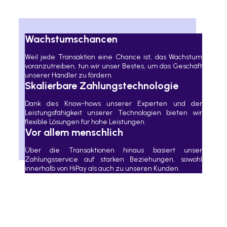
Wachstumschancen
Weil jede Transaktion eine Chance ist, das Wachstum
voranzutreiben, tun wir unser Bestes, um das Geschäft
unserer Händler zu fördern.
Skalierbare Zahlungstechnologie
Dank des Know-hows unserer Experten und der
Leistungsfähigkeit unserer Technologien bieten wir
flexible Lösungen für hohe Leistungen.
Vor allem menschlich
Über die Transaktionen hinaus basiert unser
Zahlungsservice auf starken Beziehungen, sowohl
innerhalb von HiPay als auch zu unseren Kunden.