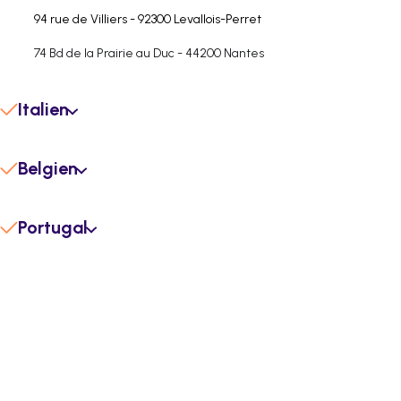
94 rue de Villiers - 92300 Levallois-Perret
74 Bd de la Prairie au Duc - 44200 Nantes
Italien
Via Cosimo del Fante, 7 - 20122 Milanland MI
Belgien
Avenue des Volontaires 19 - 1160 Brüssel
Portugal
3º- 195, R. Joaquim Bonifácio 21 - Lisboa