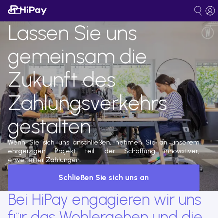
Lassen Sie uns
gemeinsam die
Zukunft des
Zahlungsverkehrs
gestalten
Wenn Sie sich uns anschließen, nehmen Sie an unserem
ehrgeizigen Projekt teil: der Schaffung innovativer,
erweiterter Zahlungen.
Schließen Sie sich uns an
Bei HiPay engagieren wir uns
für das Wohlergehen und die