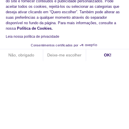
do site e fornecer conteúdos e publicidade personalizados. Pode
aceitar todos os cookies, rejeitá-los ou selecionar as categorias que
deseja ativar clicando em “Quero escolher”. Também pode alterar as
suas preferências a qualquer momento através do separador
disponível no fundo da página. Para mais informações, consulte a
nossa
Política de Cookies
.
Leia nossa política de privacidade
Começar hoje com o
Consentimentos certificados por
HiPay
Não, obrigado
Deixe-me escolher
OK!
Axeptio consent
Plataforma de Gestão de Consentimento: Personalize suas op
Aumento dos pagamentos
Nossa plataforma permite que você personalize e gerencie sua
Tecnologia reactiva
Experiências de compra fluidas
Marcar uma consulta