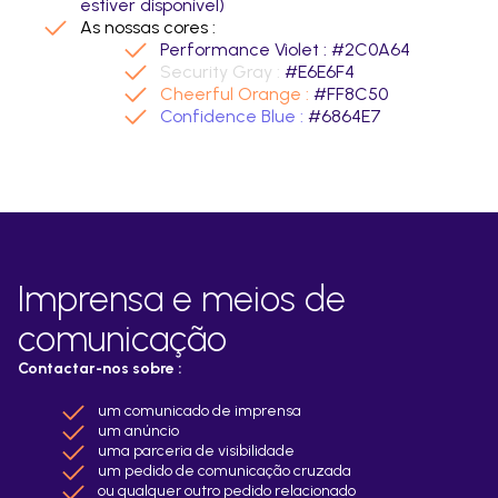
estiver disponível)
As nossas cores :
Performance Violet :
#2C0A64
Security Gray :
#E6E6F4
Cheerful Orange :
#FF8C50
Confidence Blue :
#6864E7
Imprensa e meios de
comunicação
Contactar-nos sobre :
um comunicado de imprensa
um anúncio
uma parceria de visibilidade
um pedido de comunicação cruzada
ou qualquer outro pedido relacionado