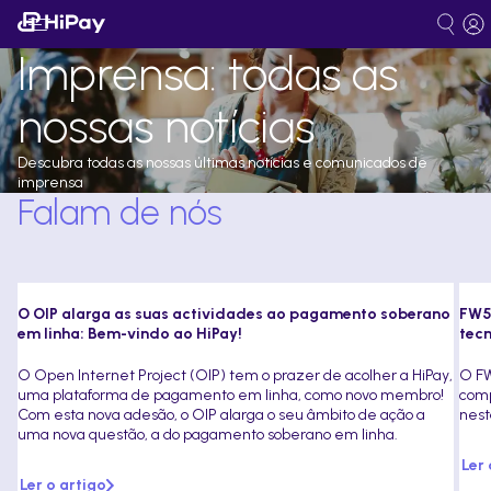
Imprensa: todas as
nossas notícias
Descubra todas as nossas últimas notícias e comunicados de
imprensa
Falam de nós
O OIP alarga as suas actividades ao pagamento soberano
FW5
em linha: Bem-vindo ao HiPay!
tecn
O Open Internet Project (OIP) tem o prazer de acolher a HiPay,
O FW
uma plataforma de pagamento em linha, como novo membro!
comp
Com esta nova adesão, o OIP alarga o seu âmbito de ação a
nest
uma nova questão, a do pagamento soberano em linha.
Ler 
Ler o artigo