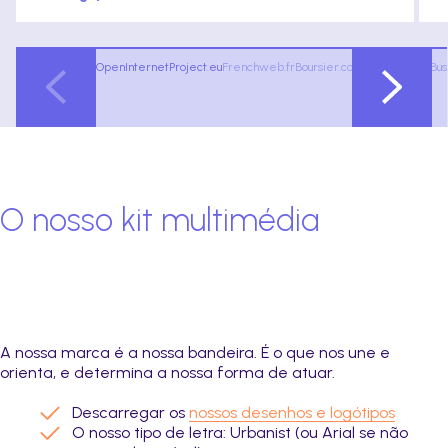
OpenInternetProject.eu
Frenchweb.fr
Boursier.com
Finyear
BFM Bus
O nosso kit multimédia
A nossa marca é a nossa bandeira. É o que nos une e
orienta, e determina a nossa forma de atuar.
Descarregar os
nossos desenhos e logótipos
O nosso tipo de letra: Urbanist (ou Arial se não