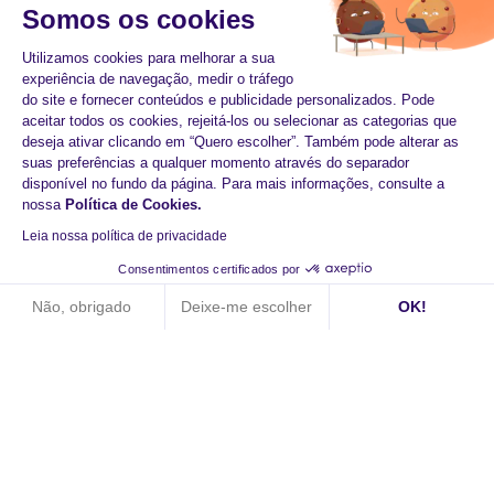
Somos os cookies
Utilizamos cookies para melhorar a sua
experiência de navegação, medir o tráfego
do site e fornecer conteúdos e publicidade personalizados. Pode
aceitar todos os cookies, rejeitá-los ou selecionar as categorias que
deseja ativar clicando em “Quero escolher”. Também pode alterar as
suas preferências a qualquer momento através do separador
disponível no fundo da página. Para mais informações, consulte a
nossa
Política de Cookies
.
Leia nossa política de privacidade
Começar hoje com o
Consentimentos certificados por
HiPay
Não, obrigado
Deixe-me escolher
OK!
Axeptio consent
Plataforma de Gestão de Consentimento: Personalize suas op
Aumento dos pagamentos
Nossa plataforma permite que você personalize e gerencie sua
Tecnologia reactiva
Experiências de compra fluidas