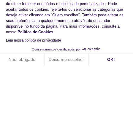
do site e fornecer conteúdos e publicidade personalizados. Pode
aceitar todos os cookies, rejeitá-los ou selecionar as categorias que
deseja ativar clicando em “Quero escolher”. Também pode alterar as
suas preferências a qualquer momento através do separador
disponível no fundo da página. Para mais informações, consulte a
nossa
Política de Cookies
.
Leia nossa política de privacidade
Começar hoje com o
Consentimentos certificados por
HiPay
Não, obrigado
Deixe-me escolher
OK!
Axeptio consent
Plataforma de Gestão de Consentimento: Personalize suas op
Aumento dos pagamentos
Nossa plataforma permite que você personalize e gerencie sua
Tecnologia reactiva
Experiências de compra fluidas
Marcar uma consulta