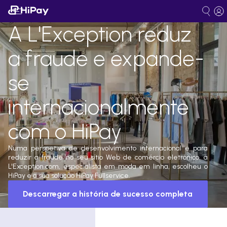
A L'Exception reduz
a fraude e expande-
se
internacionalmente
com o HiPay
Numa perspetiva de desenvolvimento internacional e para
reduzir a fraude no seu sítio Web de comércio eletrónico, a
L'Exception.com, especialista em moda em linha, escolheu o
HiPay e a sua solução HiPay Fullservice.
Descarregar a história de sucesso completa