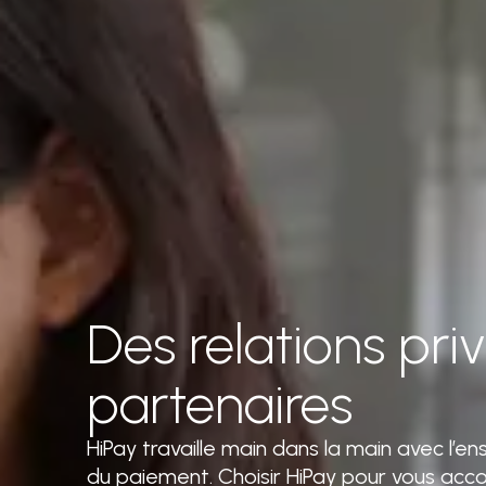
Des relations pri
partenaires
HiPay travaille main dans la main avec l’
du paiement. Choisir HiPay pour vous acco