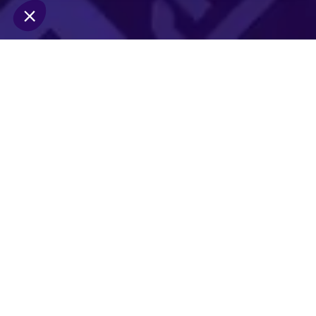
Notre plateforme vous permet d'adapter et de gérer vos param
Editeur
HIPAY
SAS au capital de 13.125.075 €
RCS NANTERRE 390 334 225
Contact
Adresse du siège social : 94 rue de Villiers | 923
Courriel :
contact@hipay.com
Directeur de la publication