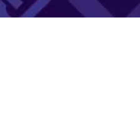
s réglementations. Personnalisez vos préférences pour contrôler