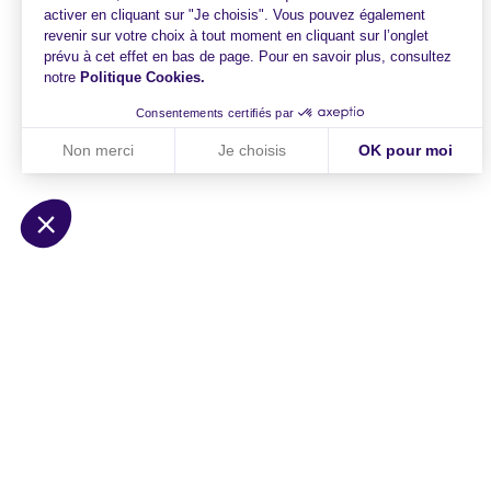
activer en cliquant sur "Je choisis". Vous pouvez également
revenir sur votre choix à tout moment en cliquant sur l’onglet
prévu à cet effet en bas de page. Pour en savoir plus, consultez
notre
Politique Cookies
.
Consentements certifiés par
Non merci
Je choisis
OK pour moi
Axeptio consent
Plateforme de Gestion du Consentement : Personnalisez vo
Notre plateforme vous permet d'adapter et de gérer vos param
HiPay
Solutions