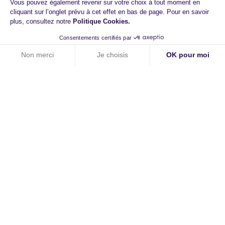
Vous pouvez également revenir sur votre choix à tout moment en
cliquant sur l’onglet prévu à cet effet en bas de page. Pour en savoir
plus, consultez notre
Politique Cookies
.
Consentements certifiés par
Non merci
Je choisis
OK pour moi
Axeptio consent
Plateforme de Gestion du Consentement : Personnalisez vos O
Notre plateforme vous permet d'adapter et de gérer vos paramètr
HiPay
A propos
Contact
Carrières
Newsroom