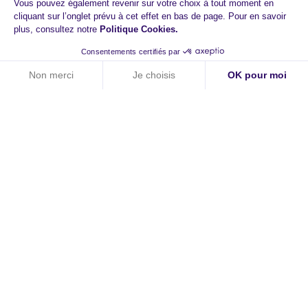
Vous pouvez également revenir sur votre choix à tout moment en
cliquant sur l’onglet prévu à cet effet en bas de page. Pour en savoir
plus, consultez notre
Politique Cookies
.
Consentements certifiés par
Non merci
Je choisis
OK pour moi
Axeptio consent
Plateforme de Gestion du Consentement : Personnalisez vos O
Notre plateforme vous permet d'adapter et de gérer vos paramètr
HiPay
A propos
Contact
Carrières
Newsroom