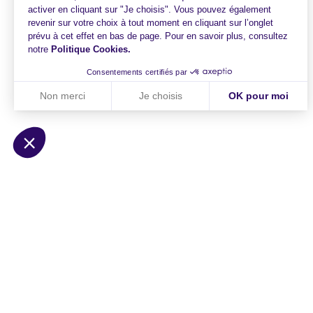
activer en cliquant sur "Je choisis". Vous pouvez également
revenir sur votre choix à tout moment en cliquant sur l’onglet
prévu à cet effet en bas de page. Pour en savoir plus, consultez
notre
Politique Cookies
.
Consentements certifiés par
Non merci
Je choisis
OK pour moi
Axeptio consent
Plateforme de Gestion du Consentement : Personnalisez vo
Notre plateforme vous permet d'adapter et de gérer vos param
HiPay
Solutions