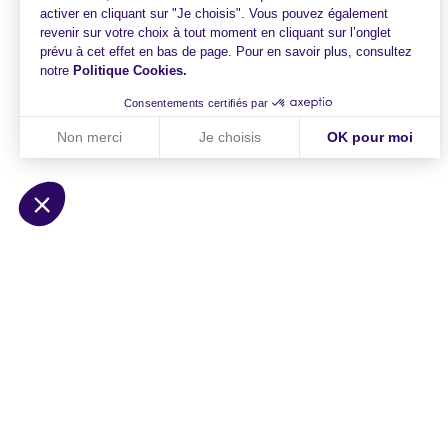
activer en cliquant sur "Je choisis". Vous pouvez également
revenir sur votre choix à tout moment en cliquant sur l’onglet
prévu à cet effet en bas de page. Pour en savoir plus, consultez
notre
Politique Cookies
.
Consentements certifiés par
Non merci
Je choisis
OK pour moi
Axeptio consent
Plateforme de Gestion du Consentement : Personnalisez vo
Notre plateforme vous permet d'adapter et de gérer vos param
HiPay
Solutions