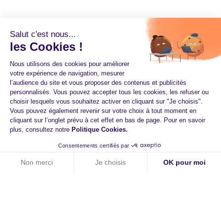
Salut c'est nous...
les Cookies !
Nous utilisons des cookies pour améliorer
votre expérience de navigation, mesurer
l’audience du site et vous proposer des contenus et publicités
personnalisés. Vous pouvez accepter tous les cookies, les refuser ou
choisir lesquels vous souhaitez activer en cliquant sur "Je choisis".
Vous pouvez également revenir sur votre choix à tout moment en
cliquant sur l’onglet prévu à cet effet en bas de page. Pour en savoir
plus, consultez notre
Politique Cookies
.
Démarrer dès aujourd'hui
Consentements certifiés par
avec HiPay
Non merci
Je choisis
OK pour moi
Axeptio consent
Plateforme de Gestion du Consentement : Personnalisez vos O
Paiements augmentés
Notre plateforme vous permet d'adapter et de gérer vos paramètr
Technologie responsive
Expériences d'achat fluides