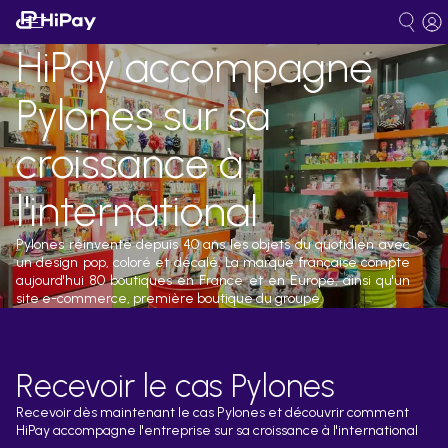
HiPay accompagne
Pylones sur sa
croissance à
l'international
Pylones réinvente depuis 40 ans les objets du quotidien avec
un design pop, coloré et décalé. La marque française compte
aujourd'hui 80 boutiques en France et en Europe, ainsi qu'un
site e-commerce, première boutique du groupe.
Recevoir le cas Pylones
Recevoir dès maintenant le cas Pylones et découvrir comment
HiPay accompagne l'entreprise sur sa croissance à l'international