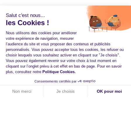
Salut c'est nous...
les Cookies !
Nous utilisons des cookies pour améliorer
votre expérience de navigation, mesurer
l’audience du site et vous proposer des contenus et publicités
personnalisés. Vous pouvez accepter tous les cookies, les refuser ou
choisir lesquels vous souhaitez activer en cliquant sur "Je choisis".
Vous pouvez également revenir sur votre choix à tout moment en
cliquant sur l’onglet prévu à cet effet en bas de page. Pour en savoir
plus, consultez notre
Politique Cookies
.
Démarrer dès aujourd'hui
Consentements certifiés par
avec HiPay
Non merci
Je choisis
OK pour moi
Axeptio consent
Plateforme de Gestion du Consentement : Personnalisez vos O
Paiements augmentés
Notre plateforme vous permet d'adapter et de gérer vos paramètr
Technologie responsive
Expériences d'achat fluides